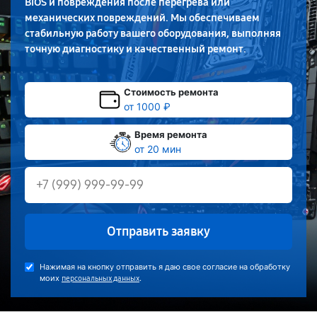
BIOS и повреждения после перегрева или
механических повреждений. Мы обеспечиваем
стабильную работу вашего оборудования, выполняя
точную диагностику и качественный ремонт.
Стоимость ремонта
от 1000 ₽
Время ремонта
от 20 мин
Отправить заявку
Нажимая на кнопку отправить я даю свое согласие на обработку
моих
.
персональных данных