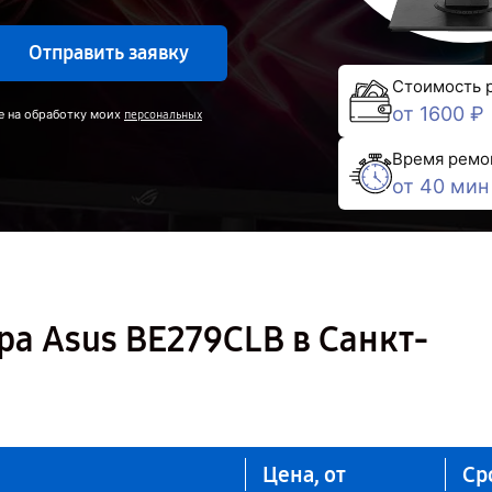
Отправить заявку
Стоимость 
от 1600 ₽
е на обработку моих
персональных
Время ремо
от 40 мин
а Asus BE279CLB в Санкт-
Цена, от
Ср