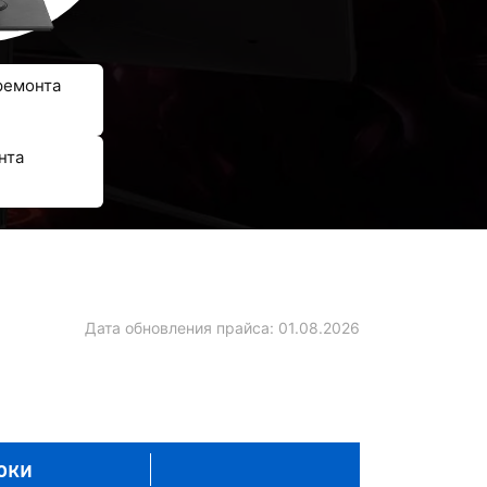
ремонта
нта
Дата обновления прайса:
01.08.2026
оки