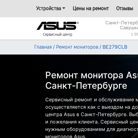
Устройства
Цены на ремонт
Отзывы
Санкт-Петерб
Савушки
c 0
Сервисный центр
/
/
BE279CLB
Главная
Ремонт мониторов
Ремонт монитора As
Санкт-Петербурге
Сервисный ремонт и обслуживание 
осуществляется как с выездом на дом
центра Asus в Санкт-Петербурге. Вы
и пожелания клиента. Сервисный цен
нужным оборудованием для диагност
мониторов Asus.