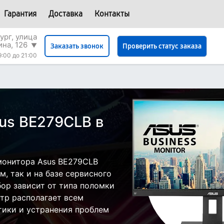
Гарантия
Доставка
Контакты
ург, улица
на, 126
▼
Проверить статус заказа
Заказать звонок
9:00 до 21:00
us BE279CLB в
монитора Asus BE279CLB
, так и на базе сервисного
бор зависит от типа поломки
тр располагает всем
ики и устранения проблем