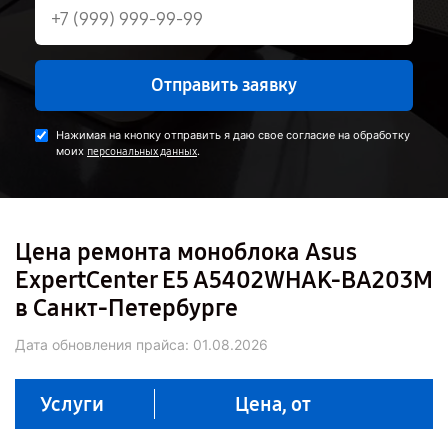
Отправить заявку
Нажимая на кнопку отправить я даю свое согласие на обработку
моих
.
персональных данных
Цена ремонта моноблока Asus
ExpertCenter E5 A5402WHAK-BA203M
в Санкт-Петербурге
Дата обновления прайса:
01.08.2026
Услуги
Цена, от