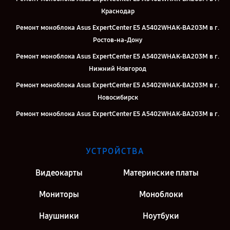
Краснодар
Ремонт моноблока Asus ExpertCenter E5 A5402WHAK-BA203M в г.
Ростов-на-Дону
Ремонт моноблока Asus ExpertCenter E5 A5402WHAK-BA203M в г.
Нижний Новгород
Ремонт моноблока Asus ExpertCenter E5 A5402WHAK-BA203M в г.
Новосибирск
Ремонт моноблока Asus ExpertCenter E5 A5402WHAK-BA203M в г.
Челябинск
Ремонт моноблока Asus ExpertCenter E5 A5402WHAK-BA203M в г.
УСТРОЙСТВА
Екатеринбург
Ремонт моноблока Asus ExpertCenter E5 A5402WHAK-BA203M в г.
Видеокарты
Материнские платы
Казань
Мониторы
Моноблоки
Ремонт моноблока Asus ExpertCenter E5 A5402WHAK-BA203M в г.
Москва
Наушники
Ноутбуки