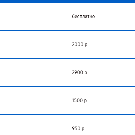
бесплатно
2000 р
2900 р
1500 р
950 р