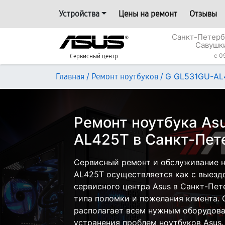
Устройства
Цены на ремонт
Отзывы
Санкт-Петерб
Савушки
c 0
Сервисный центр
/
/
G GL531GU-AL
Главная
Ремонт ноутбуков
Ремонт ноутбука As
AL425T в Санкт-Пет
Сервисный ремонт и обслуживание н
AL425T осуществляется как с выездо
сервисного центра Asus в Санкт-Пет
типа поломки и пожелания клиента.
располагает всем нужным оборудова
устранения проблем ноутбуков Asus.