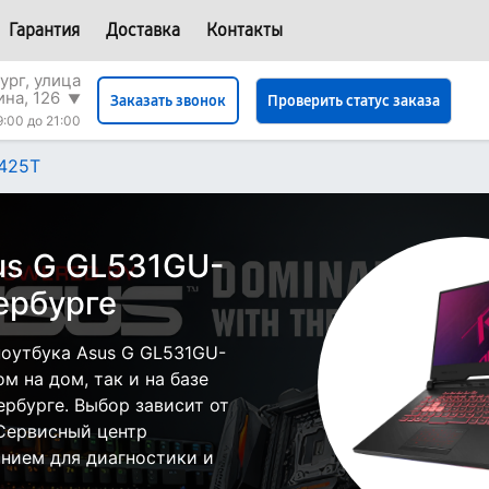
Гарантия
Доставка
Контакты
ург, улица
на, 126
▼
Проверить статус заказа
Заказать звонок
9:00 до 21:00
425T
us G GL531GU-
ербурге
оутбука Asus G GL531GU-
м на дом, так и на базе
ербурге. Выбор зависит от
 Сервисный центр
нием для диагностики и