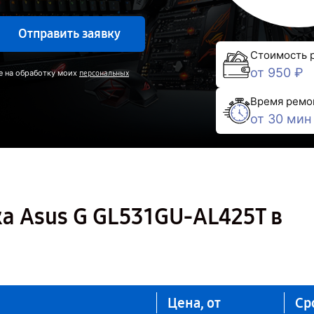
Отправить заявку
Стоимость 
от 950 ₽
е на обработку моих
персональных
Время ремо
от 30 мин
а Asus G GL531GU-AL425T в
Цена, от
Ср