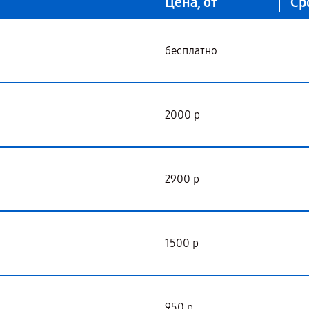
Цена, от
Ср
бесплатно
2000 р
2900 р
1500 р
950 р