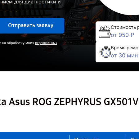
нием для диагностики и
Отправить заявку
Стоимость 
от 950 ₽
е на обработку моих
персональных
Время ремо
от 30 мин
ка Asus ROG ZEPHYRUS GX501V