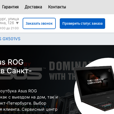
Гарантия
Доставка
Контакты
ург, улица
на, 126
▼
Проверить статус заказа
Заказать звонок
9:00 до 21:00
S GX501VS
us ROG
в Санкт-
оутбука Asus ROG
ак с выездом на дом, так и
анкт-Петербурге. Выбор
я клиента. Сервисный центр