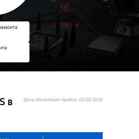
ремонта
нта
S в
Дата обновления прайса:
02.08.2026