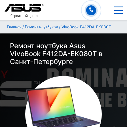
Сервисный центр
/
/
VivoBook F412DA-EK080T
Главная
Ремонт ноутбуков
Ремонт ноутбука Asus
VivoBook F412DA-EK080T в
Санкт-Петербурге